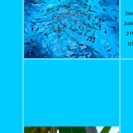
Ste
Juill
2 
U