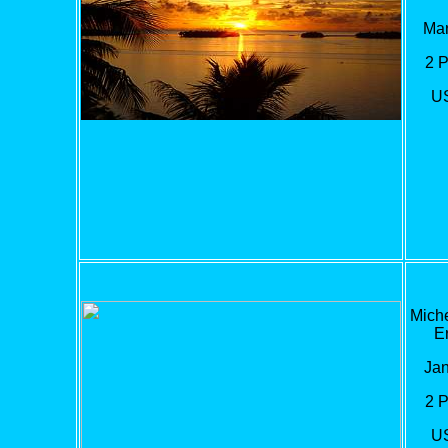
Mar
2 
U
Miche
Er
Jan
2 
U