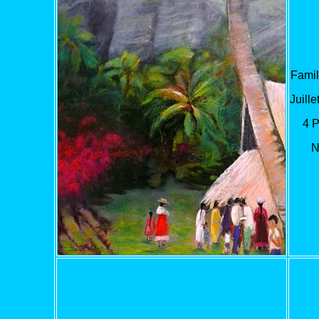
Famil
Juille
4 
N