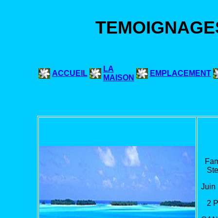
TEMOIGNAGES
LA
ACCUEIL
EMPLACEMENT
MAISON
Fam
Ste
Juin
2 