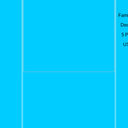
Fami
Dec
5 
U