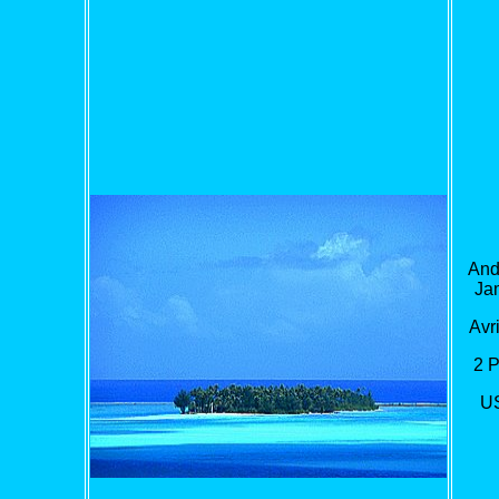
And
Ja
Avri
2 
U