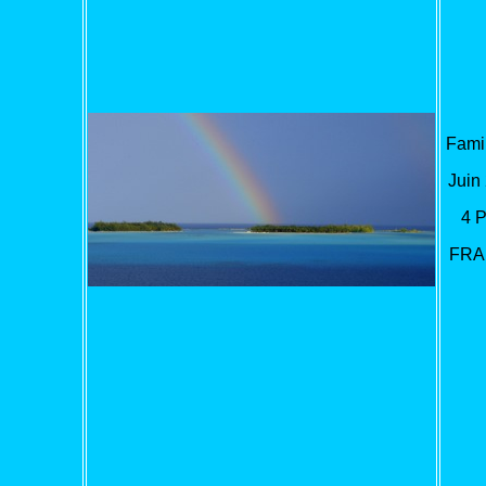
Famil
Juin
4 
FRA