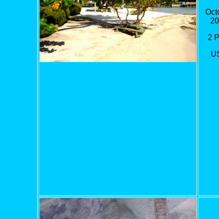
Oct
20
2 
U