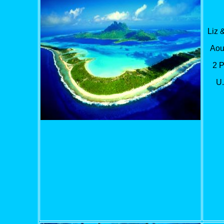
Liz 
Aou
2 
U.