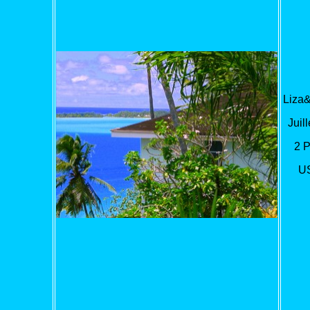
Liza&
Juill
2 
U