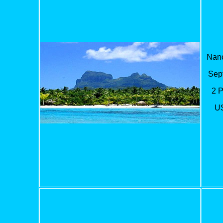
Nanc
Sept
2 
U