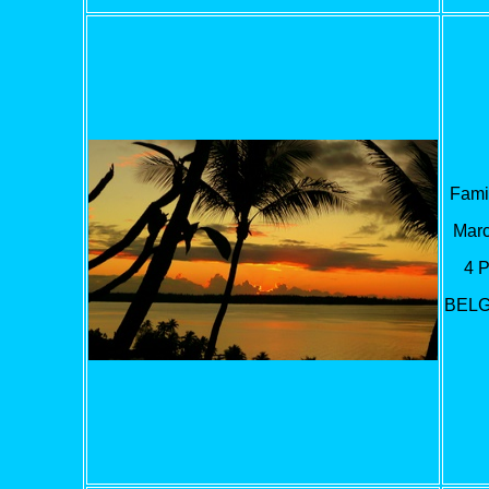
Famil
Marc
4 
BELG