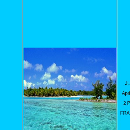
JL
Apri
2 
FRA