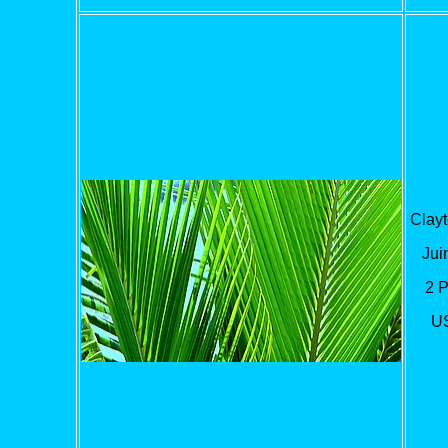
Clayt
Jui
2 
U