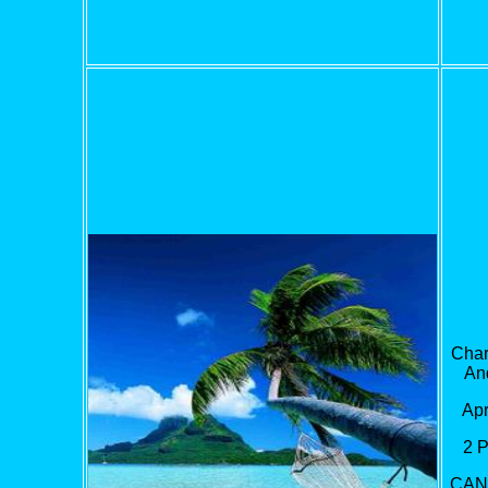
Char
An
Apr
2 
CAN