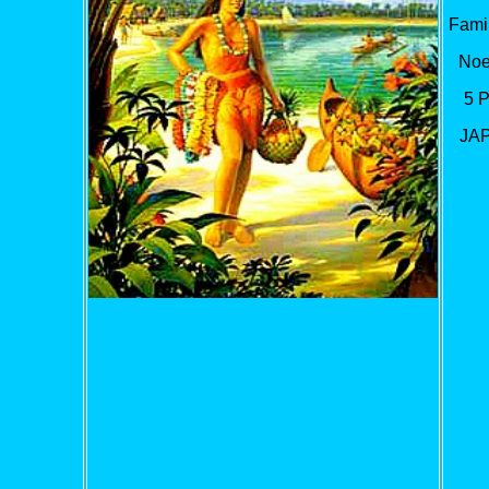
Famil
Noe
5 
JA