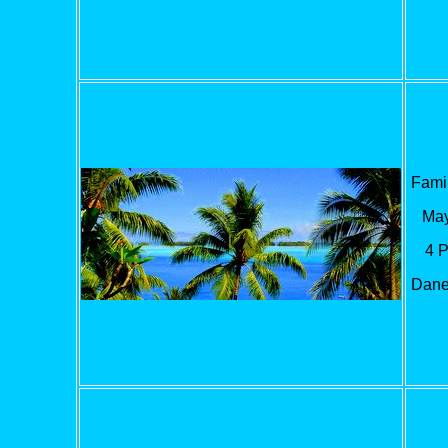
Famil
May
4 
Dane